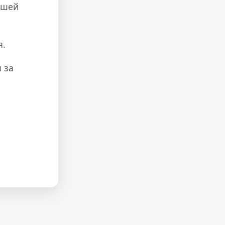
ашей
.
я.
 за